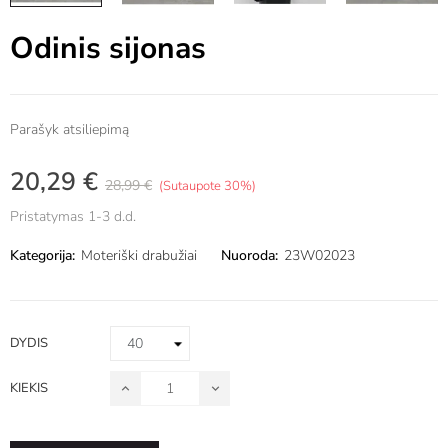
Odinis sijonas
Parašyk atsiliepimą
20,29 €
28,99 €
Sutaupote 30%
Pristatymas 1-3 d.d.
Kategorija:
Moteriški drabužiai
Nuoroda:
23W02023
DYDIS
KIEKIS