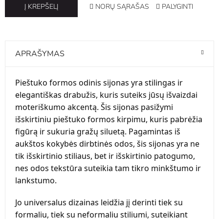
NORŲ SĄRAŠAS
PALYGINTI
Į KREPŠELĮ
APRAŠYMAS
Pieštuko formos odinis sijonas yra stilingas ir
elegantiškas drabužis, kuris suteiks jūsų išvaizdai
moteriškumo akcentą. Šis sijonas pasižymi
išskirtiniu pieštuko formos kirpimu, kuris pabrėžia
figūrą ir sukuria gražų siluetą. Pagamintas iš
aukštos kokybės dirbtinės odos, šis sijonas yra ne
tik išskirtinio stiliaus, bet ir išskirtinio patogumo,
nes odos tekstūra suteikia tam tikro minkštumo ir
lankstumo.
Jo universalus dizainas leidžia jį derinti tiek su
formaliu, tiek su neformaliu stiliumi, suteikiant