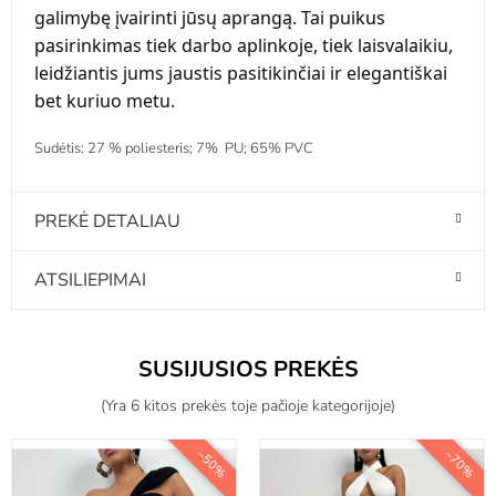
galimybę įvairinti jūsų aprangą. Tai puikus
pasirinkimas tiek darbo aplinkoje, tiek laisvalaikiu,
leidžiantis jums jaustis pasitikinčiai ir elegantiškai
bet kuriuo metu.
Sudėtis: 27 % poliesteris; 7% PU; 65% PVC
PREKĖ DETALIAU
ATSILIEPIMAI
SUSIJUSIOS PREKĖS
(Yra 6 kitos prekės toje pačioje kategorijoje)
−50%
−70%