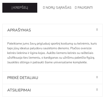
NORŲ SĄRAŠAS
PALYGINTI
Į KREPŠELĮ
APRAŠYMAS
Pateikiame jums žavų prigludusį sportinį kostiumą su kelnėmis, kuris
taps jūsų idealus palydovu saulėtoms dienoms. Plačios oversize
kelnės lieknina ir ilgina kojas. Aukšto liemens kelnės su raišteliais
užsifiksuoja ties liemeniu, o kardiganas su užrišimu pabrėžia figūrą.
Jauskitės stilinga ir patraukli šiame universaliame komplekte.
PREKĖ DETALIAU
ATSILIEPIMAI