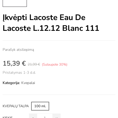
Įkvėpti Lacoste Eau De
Lacoste L.12.12 Blanc 111
Parašyk atsiliepimą
15,39 €
21,99 €
Sutaupote 30%
Pristatymas 1-3 d.d.
Kategorija:
Kvepalai
KVEPALŲ TALPA
100 ml.
KIEKIS