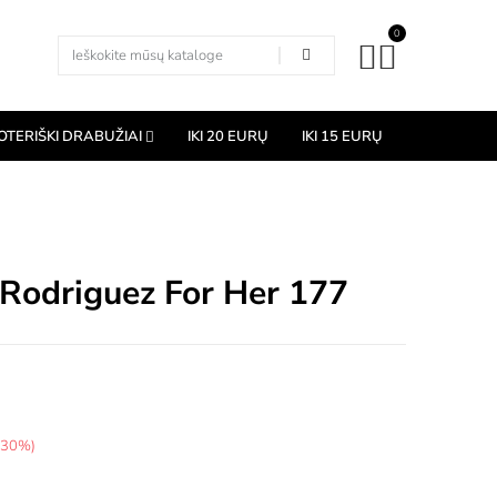
0
OTERIŠKI DRABUŽIAI
IKI 20 EURŲ
IKI 15 EURŲ
o Rodriguez For Her 177
e 30%