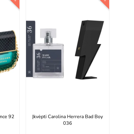
Įk
ence 92
Įkvėpti Carolina Herrera Bad Boy
036