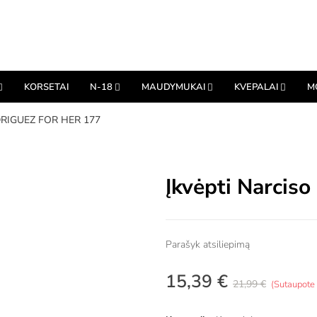
KORSETAI
N-18
MAUDYMUKAI
KVEPALAI
M
RIGUEZ FOR HER 177
Įkvėpti Narcis
Parašyk atsiliepimą
15,39 €
21,99 €
Sutaupot