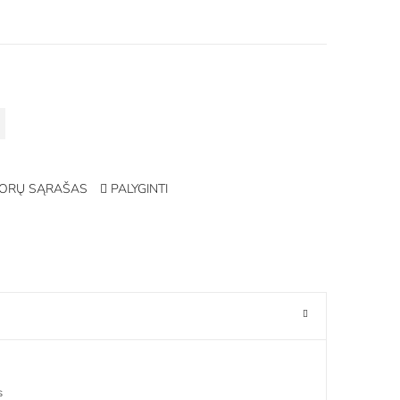
ORŲ SĄRAŠAS
PALYGINTI
s