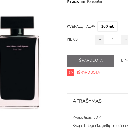
Kategorija:
Kvepalai
KVEPALŲ TALPA
100 ml.
KIEKIS
N
IŠPARDUOTA
IŠPARDUOTA
APRAŠYMAS
Kvapo tipas: EDP
Kvapo kategorija: gėlių - medieno