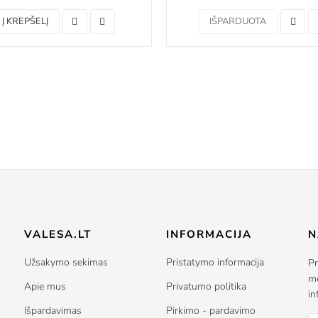
Į KREPŠELĮ
IŠPARDUOTA
VALESA.LT
INFORMACIJA
N
Užsakymo sekimas
Pristatymo informacija
Pr
me
Apie mus
Privatumo politika
in
Išpardavimas
Pirkimo - pardavimo