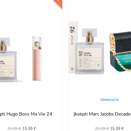
IŠPARDUOTA
ėpti Hugo Boss Ma Vie 24
Įkvėpti Marc Jacobs Decad
21,99 €
15,39 €
21,99 €
15,39 €