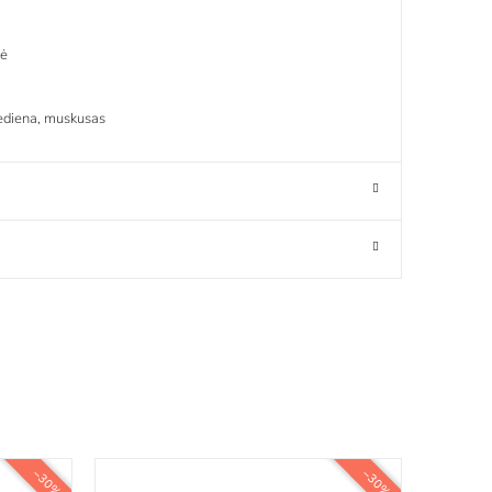
nė
 mediena, muskusas
−30%
−30%