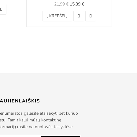
21,99 €
15,39 €
Į KREPŠELĮ
AUJIENLAIŠKIS
enumeratos galėsite atsisakyti bet kuriuo
tu. Tam tikslui mūsų kontaktinę
formaciją rasite parduotuvės taisyklėse.