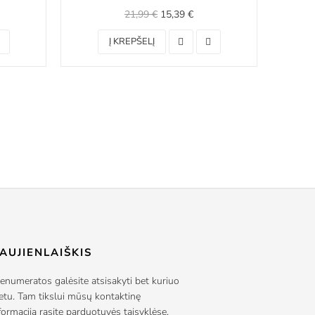
21,99 €
15,39 €
Į KREPŠELĮ
AUJIENLAIŠKIS
enumeratos galėsite atsisakyti bet kuriuo
tu. Tam tikslui mūsų kontaktinę
formaciją rasite parduotuvės taisyklėse.