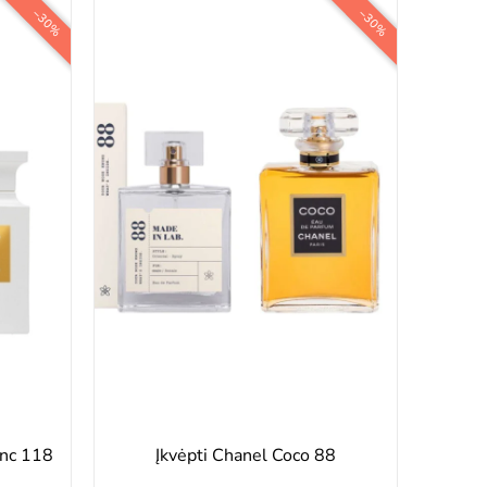
−30%
−30%
anc 118
Įkvėpti Chanel Coco 88
Įkv