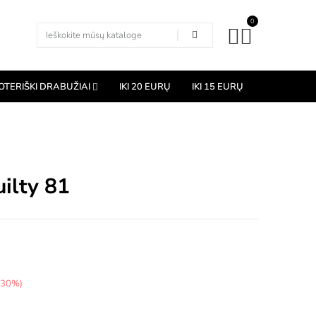
0
OTERIŠKI DRABUŽIAI
IKI 20 EURŲ
IKI 15 EURŲ
uilty 81
e 30%