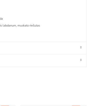
nda
nis labdanum, muskato riešutas