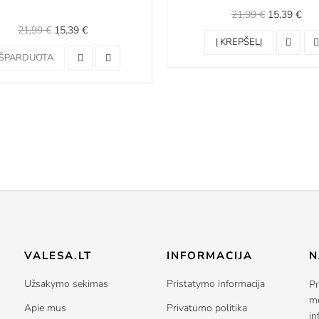
21,99 €
15,39 €
21,99 €
15,39 €
Į KREPŠELĮ
IŠPARDUOTA
VALESA.LT
INFORMACIJA
N
Užsakymo sekimas
Pristatymo informacija
Pr
me
Apie mus
Privatumo politika
in