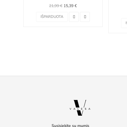
21,99 €
15,39 €
IŠPARDUOTA
Susisiekite su mumis