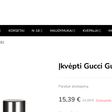
KORSETAI
N-18
MAUDYMUKAI
KVEPALAI
M
 81
Įkvėpti Gucci G
Parašyk atsiliepimą
15,39 €
21,99 €
Sutaupot