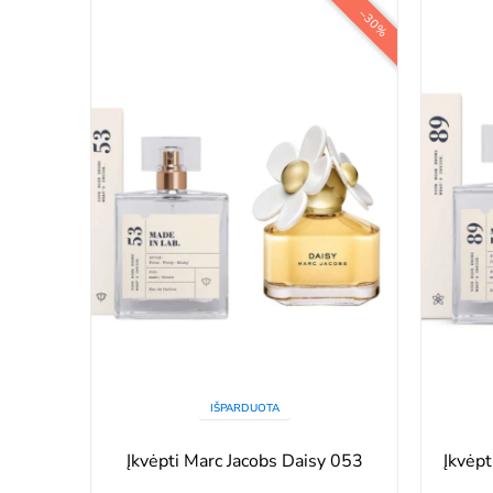
−30%
IŠPARDUOTA
Įkvėpti Marc Jacobs Daisy 053
Įkvėp