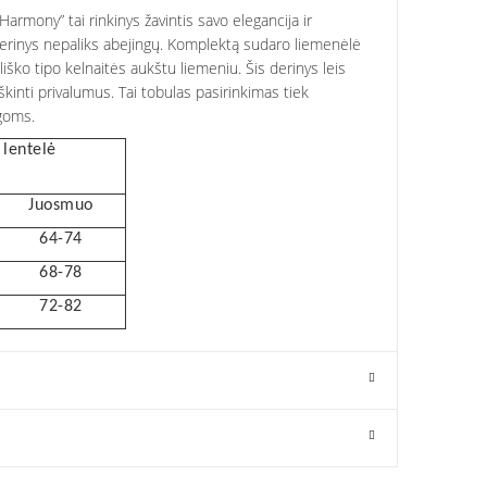
armony” tai rinkinys žavintis savo elegancija ir
erinys nepaliks abejingų. Komplektą sudaro liemenėlė
liško tipo kelnaitės aukštu liemeniu. Šis derinys leis
škinti privalumus. Tai tobulas pasirinkimas tiek
goms.
lentelė
Juosmuo
64-74
68-78
72-82