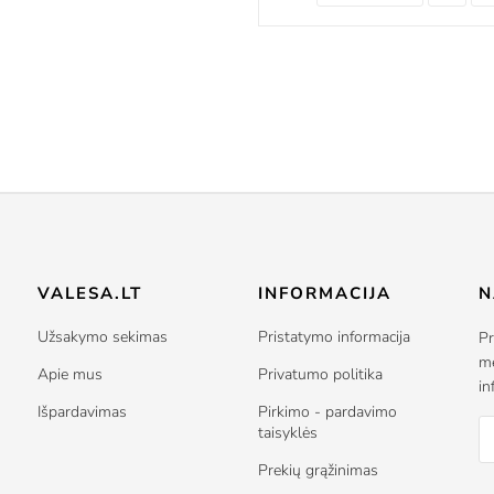
VALESA.LT
INFORMACIJA
N
Užsakymo sekimas
Pristatymo informacija
Pr
me
Apie mus
Privatumo politika
in
Išpardavimas
Pirkimo - pardavimo
taisyklės
Prekių grąžinimas