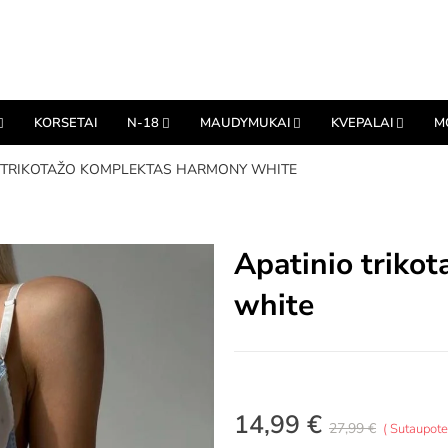
KORSETAI
N-18
MAUDYMUKAI
KVEPALAI
M
 TRIKOTAŽO KOMPLEKTAS HARMONY WHITE
Apatinio triko
white
14,99 €
27,99 €
Sutaupote