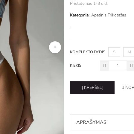
Pristatymas 1-3 d.d.
Kategorija:
Apatinis Trikotažas
-
KOMPLEKTO DYDIS
S
M
KIEKIS
NOR
Į KREPŠELĮ
APRAŠYMAS