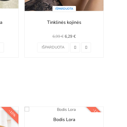
IŠPARDUOTA
a
Tinklinės kojinės
6,99 €
6,29 €
IŠPARDUOTA
-13,00 €
−10%
Bodis Lora