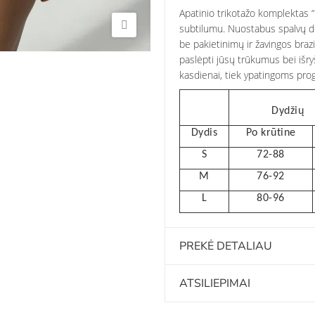
Apatinio trikotažo komplektas “H
subtilumu. Nuostabus spalvų d
be pakietinimų ir žavingos brazi
paslėpti jūsų trūkumus bei išry
kasdienai, tiek ypatingoms pro
Dydžių
Dydis
Po krūtine
S
72-88
M
76-92
L
80-96
PREKĖ DETALIAU
ATSILIEPIMAI