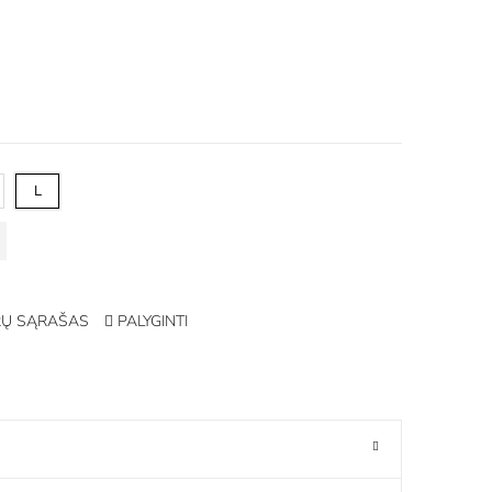
L
Ų SĄRAŠAS
PALYGINTI