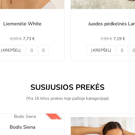
Liemenėlė White
Juodos pėdkelnės Lar
8,59 €
7,73 €
7,99 €
7,19 €
Į KREPŠELĮ
Į KREPŠELĮ
SUSIJUSIOS PREKĖS
(Yra 16 kitos prekės toje pačioje kategorijoje)
−10%
Bodis Siena