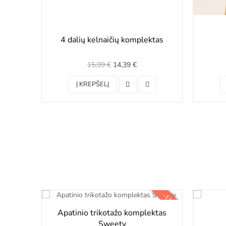
4 dalių kelnaičių komplektas
15,99 €
14,39 €
Į KREPŠELĮ
-11,00 €
Apatinio trikotažo komplektas
Sweety