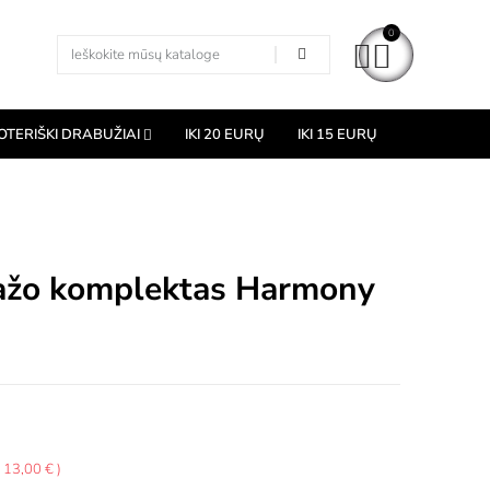
0
OTERIŠKI DRABUŽIAI
IKI 20 EURŲ
IKI 15 EURŲ
tažo komplektas Harmony
 13,00 €