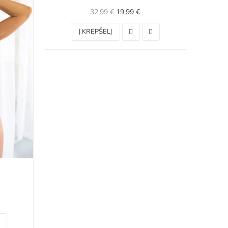
32,99 €
19,99 €
Į KREPŠELĮ