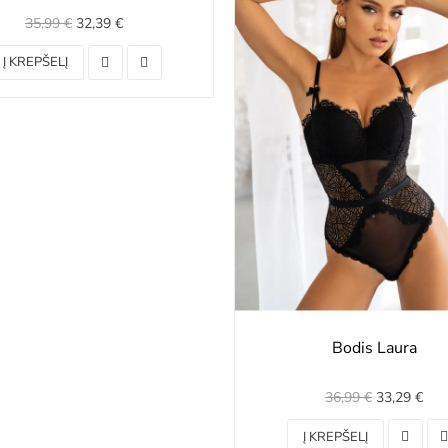
35,99 €
32,39 €
Į KREPŠELĮ
Bodis Laura
36,99 €
33,29 €
Į KREPŠELĮ