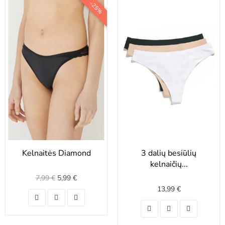
−25%
Kelnaitės Diamond
3 dalių besiūlių
kelnaičių...
7,99 €
5,99 €
13,99 €