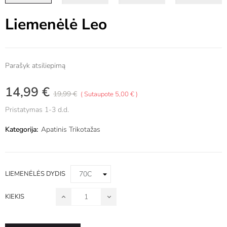
Liemenėlė Leo
Parašyk atsiliepimą
14,99 €
19,99 €
Sutaupote 5,00 €
Pristatymas 1-3 d.d.
Kategorija:
Apatinis Trikotažas
LIEMENĖLĖS DYDIS
KIEKIS