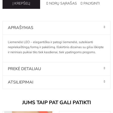
NORŲ SĄRAŠAS
PALYGINTI
Į KREPŠELĮ
APRAŠYMAS
Liemenėlė LEO – elegantiška ir patogi liemenėlė, suteikianti
nepriekaištingą formą ir pakėlimą. Išskirtinis dizainas su gilia iškirpte
ir nėriniais puikiai tiks tiek kasdienai, tiek ypatingoms progoms.
PREKĖ DETALIAU
ATSILIEPIMAI
JUMS TAIP PAT GALI PATIKTI